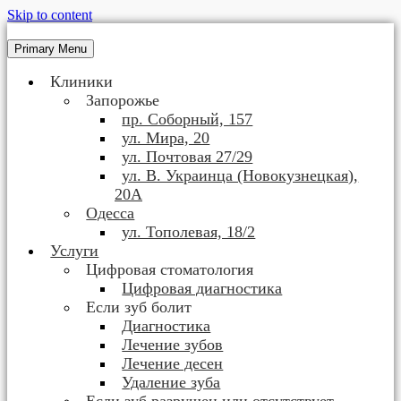
Skip to content
Primary Menu
Клиники
Запорожье
пр. Соборный, 157
ул. Мира, 20
ул. Почтовая 27/29
ул. В. Украинца (Новокузнецкая),
20А
Одесса
ул. Тополевая, 18/2
Услуги
Цифровая стоматология
Цифровая диагностика
Если зуб болит
Диагностика
Лечение зубов
Лечение десен
Удаление зуба