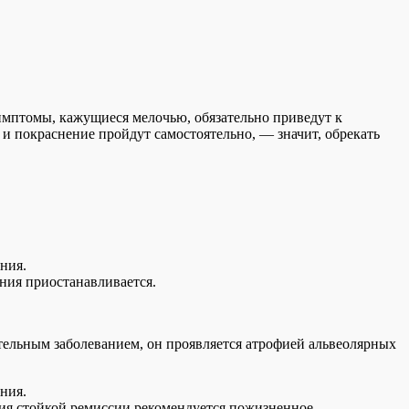
симптомы, кажущиеся мелочью, обязательно приведут к
 и покраснение пройдут самостоятельно, — значит, обрекать
ния.
ния приостанавливается.
ительным заболеванием, он проявляется атрофией альвеолярных
ния.
ния стойкой ремиссии рекомендуется пожизненное