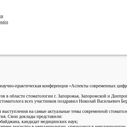
ня
рмін
ая научно-практическая конференция «Аспекты современных циф
ов в области стоматологии г. Запорожья, Запорожской и Днепро
томатолога всех участников поздравил Николай Васильевич Бе
 выступления на самые актуальные темы современной стоматол
ия. Свои доклады представили:
рбайджана, кандидат медицинских наук;
степень магистра в имплантологии, специалист в имплантологи