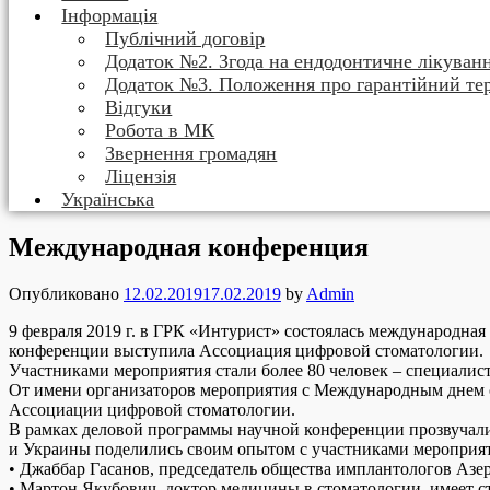
Інформація
Публічний договір
Додаток №2. Згода на ендодонтичне лікуван
Додаток №3. Положення про гарантійний те
Відгуки
Робота в МК
Звернення громадян
Ліцензія
Українська
Международная конференция
Опубликовано
12.02.2019
17.02.2019
by
Admin
9 февраля 2019 г. в ГРК «Интурист» состоялась международн
конференции выступила Ассоциация цифровой стоматологии.
Участниками мероприятия стали более 80 человек – специалист
От имени организаторов мероприятия с Международным днем с
Ассоциации цифровой стоматологии.
В рамках деловой программы научной конференции прозвучали
и Украины поделились своим опытом с участниками мероприят
• Джаббар Гасанов, председатель общества имплантологов Азе
• Мартон Якубович, доктор медицины в стоматологии, имеет 