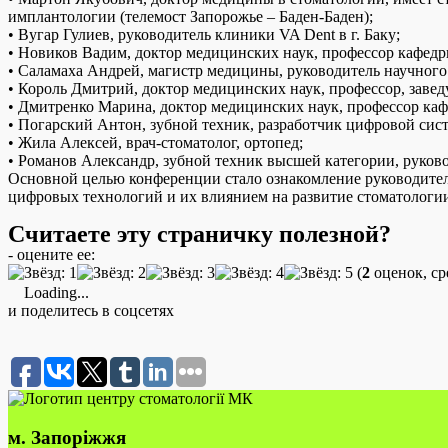
имплантологии (телемост Запорожье – Баден-Баден);
• Вугар Гулиев, руководитель клиники VA Dent в г. Баку;
• Новиков Вадим, доктор медицинских наук, профессор кафед
• Саламаха Андрей, магистр медицины, руководитель научного
• Король Дмитрий, доктор медицинских наук, профессор, зав
• Дмитренко Марина, доктор медицинских наук, профессор к
• Погарский Антон, зубной техник, разработчик цифровой систе
• Жила Алексей, врач-стоматолог, ортопед;
• Романов Александр, зубной техник высшей категории, руков
Основной целью конференции стало ознакомление руководителе
цифровых технологий и их влиянием на развитие стоматологи
Считаете эту страничку полезной?
- оцените ее:
(
2
оценок, ср
Loading...
и поделитесь в соцсетях
м. Запоріжжя