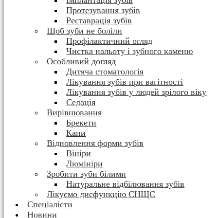
Імплантація зубів
Протезування зубів
Реставрація зубів
Щоб зуби не боліли
Профілактичний огляд
Чистка нальоту і зубного каменю
Особливий догляд
Дитяча стоматологія
Лікування зубів при вагітності
Лікування зубів у людей зрілого віку
Седація
Вирівнювання
Брекети
Капи
Відновлення форми зубів
Вініри
Люмініри
Зробити зуби білими
Натуральне відбілювання зубів
Лікуємо дисфункцію СНЩС
Спеціалісти
Новини