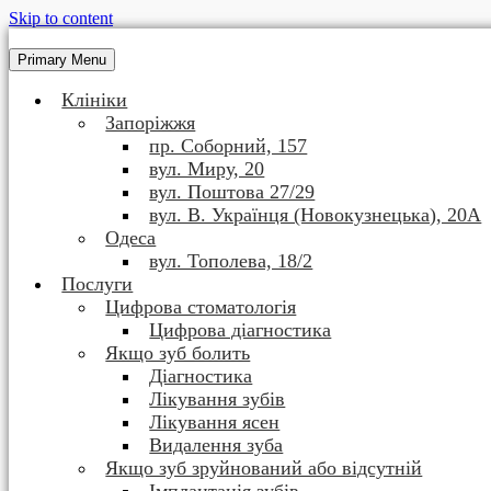
Skip to content
Primary Menu
Клініки
Запоріжжя
пр. Соборний, 157
вул. Миру, 20
вул. Поштова 27/29
вул. В. Українця (Новокузнецька), 20А
Одеса
вул. Тополева, 18/2
Послуги
Цифрова стоматологія
Цифрова діагностика
Якщо зуб болить
Діагностика
Лікування зубів
Лікування ясен
Видалення зуба
Якщо зуб зруйнований або відсутній